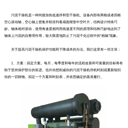
污泥干燥机是一种间接加热低速拌和型干燥机。设备内部有两根或者四根
空心滚动轴，空心轴上密集并联排列着扇面楔形中空叶片，结构设计特殊巧
妙。轴体相对滚动，使用角速度相同而线速度不同的原理和结构巧妙地达到了
轴体上污泥的自整理作用，较大限度地防止了污泥干化过程中的“抱轴”现象。
关于提高污泥干燥机保护功能和下降成本的办法。我们这里有一些主张：
1、方案：拟定方案。每月，每季度和每年的流程改善和可衡量的目标将有
助于坚持保护部分的前进。也许你想削减你的污泥干燥机停机时刻或重新组织
你的一切财物。拟定一个方案和时刻表，并依照确定的基准履行。