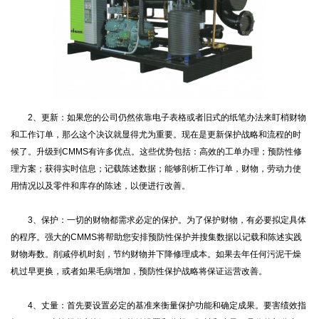
2、更新：如果您的公司仍然依靠电子表格或者旧式的纸笔办法来盯梢财物
和工作订单，那么这个决议就显得尤为重要。现在是更新保护战略和流程的时
候了。升级到CMMS有许多优点。这些优势包括：高效的工单办理；预防性修
理方案；获得实时信息；记载陈述数据；能够剖析工作订单，财物，劳动力使
用情况以及零件和库存的陈述，以便进行改善。
3、保护：一切的财物都需求必定的保护。为了保护财物，有必要拟定具体
的程序。强大的CMMS将帮助您安排预防性保护并搜集数据以记载和陈述实践
财物寿数。削减停机时刻，节约财物并下降修理成本。如果去年任何污泥干燥
机过早更换，或者如果毛病增加，预防性保护战略将保证运营改善。
4、丈量：首先要设置必定的基准来衡量保护功能和确定成果。要害绩效指